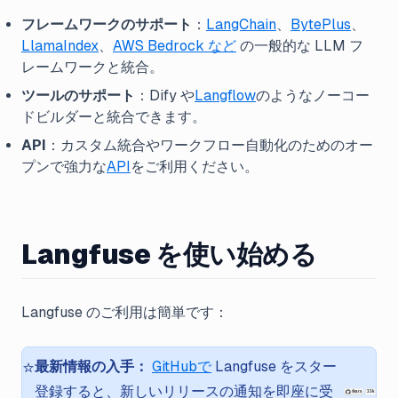
フレームワークのサポート
：
LangChain
、
BytePlus
、
LlamaIndex
、
AWS Bedrock など
の一般的な LLM フ
レームワークと統合。
ツールのサポート
：Dify や
Langflow
のようなノーコー
ドビルダーと統合できます。
API
：カスタム統合やワークフロー自動化のためのオー
プンで強力な
API
をご利用ください。
Langfuse を使い始める
Langfuse のご利用は簡単です：
⭐️
最新情報の入手：
GitHubで
Langfuse をスター
登録すると、新しいリリースの通知を即座に受